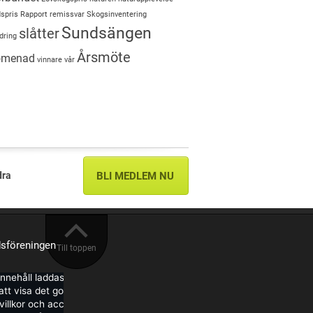
spris
Rapport
remissvar
Skogsinventering
Sundsängen
slåtter
dring
Årsmöte
romenad
vinnare
vår
dra
BLI MEDLEM NU
sföreningen
Till toppen
innehåll laddas från Facebook.
tt visa det godkänner du deras
illkor och accepterar de cookies