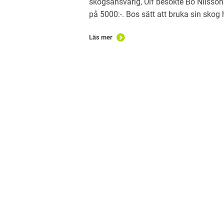
skogsansvarig, Ulf besökte Bo Nilsson
på 5000:-. Bos sätt att bruka sin skog 
Läs mer