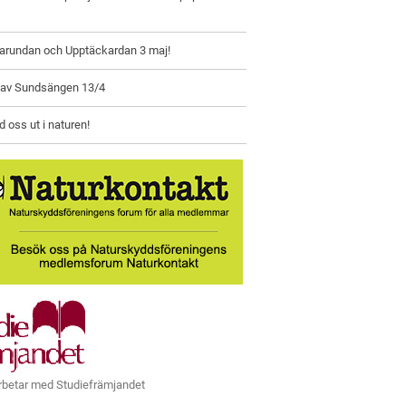
larundan och Upptäckardan 3 maj!
 av Sundsängen 13/4
oss ut i naturen!
rbetar med Studiefrämjandet