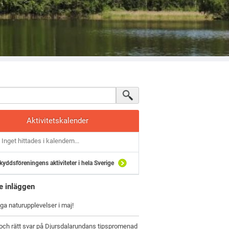
Aktivitetskalender
Inget hittades i kalendern...
kyddsföreningens aktiviteter i hela Sverige
e inläggen
iga naturupplevelser i maj!
och rätt svar på Djursdalarundans tipspromenad