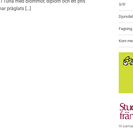
 i Tuna med blommor, diplom och ett pris
3/5!
har präglats […]
Djursda
Fagning
Kom med 
Vi sama