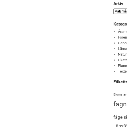
Arkiv
Katego
Årsm
Före
Genom
Läns
Natur
Okate
Plane
Texte
Etikett
Blomster
fagn
fågels
Länsf