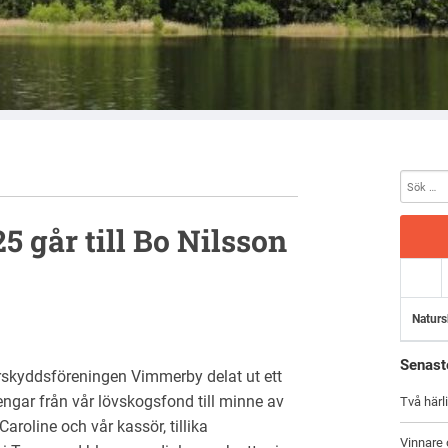
öreningen Vimmerby
5 går till Bo Nilsson
Naturs
Senast
urskyddsföreningen Vimmerby delat ut ett
ngar från vår lövskogsfond till minne av
Två härl
aroline och vår kassör, tillika
Vinnare 