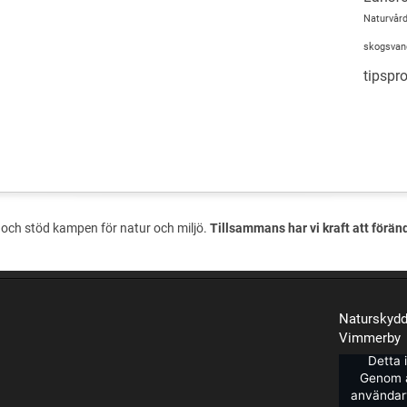
Naturvård
skogsvan
tipsp
och stöd kampen för natur och miljö.
Tillsammans har vi kraft att förän
Naturskydd
Vimmerby
Detta 
Genom a
användarv