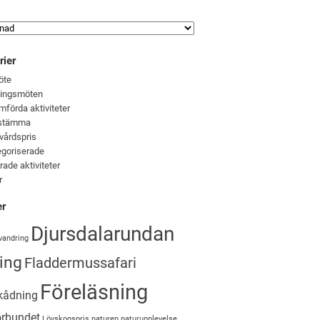
rier
öte
ningsmöten
förda aktiviteter
stämma
vårdspris
goriserade
rade aktiviteter
r
er
Djursdalarundan
vandring
ing
Fladdermussafari
Föreläsning
kådning
örbundet
Lövskogspris
naturen
naturupplevelse