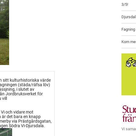
3/5!
Djursda
Fagning
Kom med 
 sitt kulturhistoriska värde
agningen (städa/räfsa löv)
ssjning, i slutet av
rån Jordbruksverket för
vill
 Vi och vidare mot
n är det bara en knapp
immerby via Prästgårdsgatan,
ngen Södra Vi-Djursdala.
Vi sama