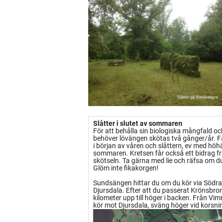
Slåtter i slutet av sommaren
För att behålla sin biologiska mångfald och
behöver lövängen skötas två gånger/år. F
i början av våren och slåttern, ev med höhä
sommaren. Kretsen får också ett bidrag f
skötseln. Ta gärna med lie och räfsa om du 
Glöm inte fikakorgen!
Sundsängen hittar du om du kör via Södra
Djursdala. Efter att du passerat Krönsbro
kilometer upp till höger i backen. Från V
kör mot Djursdala, sväng höger vid korsni