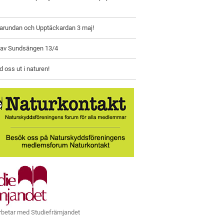
larundan och Upptäckardan 3 maj!
 av Sundsängen 13/4
oss ut i naturen!
rbetar med Studiefrämjandet