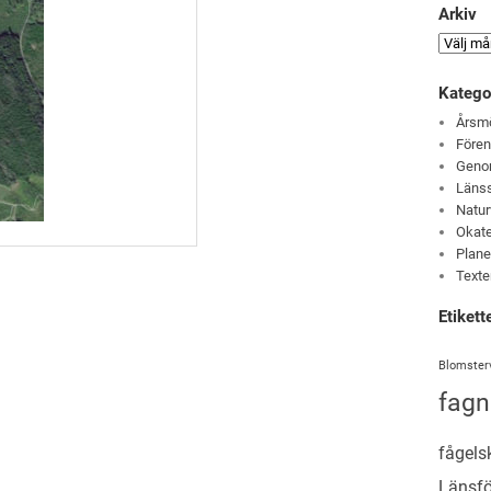
Arkiv
Katego
Årsm
Före
Genom
Läns
Natur
Okate
Plane
Texte
Etikett
Blomster
fagn
fågels
Länsf