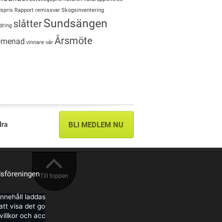
spris
Rapport
remissvar
Skogsinventering
Sundsängen
slåtter
dring
Årsmöte
romenad
vinnare
vår
dra
BLI MEDLEM NU
sföreningen
Till toppen
innehåll laddas från Facebook.
tt visa det godkänner du deras
illkor och accepterar de cookies