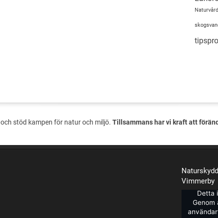
Naturvård
skogsvan
tipsp
och stöd kampen för natur och miljö.
Tillsammans har vi kraft att förän
Naturskydd
Vimmerby
Detta 
Genom a
användarv