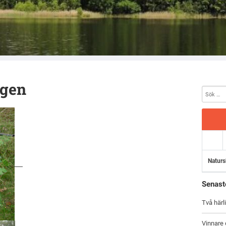
öreningen Vimmerby
ngen
Naturs
Senast
Två härl
Vinnare 