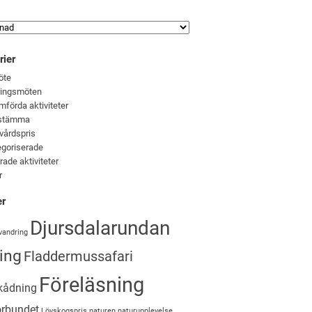
rier
öte
ningsmöten
förda aktiviteter
stämma
vårdspris
goriserade
rade aktiviteter
r
er
Djursdalarundan
vandring
ing
Fladdermussafari
Föreläsning
kådning
örbundet
Lövskogspris
naturen
naturupplevelse