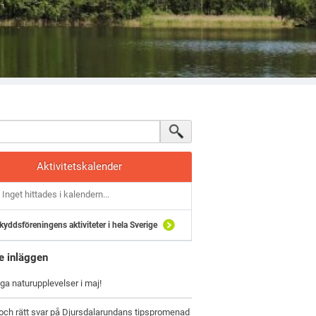
Aktivitetskalender
Inget hittades i kalendern...
kyddsföreningens aktiviteter i hela Sverige
e inläggen
iga naturupplevelser i maj!
och rätt svar på Djursdalarundans tipspromenad