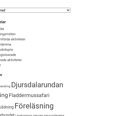
rier
öte
ningsmöten
förda aktiviteter
stämma
vårdspris
goriserade
rade aktiviteter
r
er
Djursdalarundan
vandring
ing
Fladdermussafari
Föreläsning
kådning
örbundet
Lövskogspris
naturen
naturupplevelse