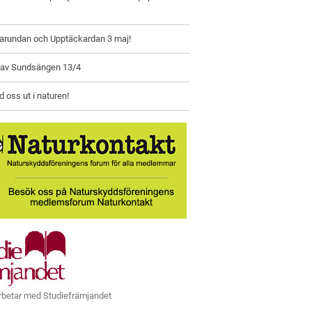
larundan och Upptäckardan 3 maj!
 av Sundsängen 13/4
oss ut i naturen!
rbetar med Studiefrämjandet