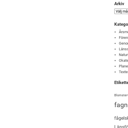
Arkiv
Katego
Årsm
Före
Genom
Läns
Natur
Okate
Plane
Texte
Etikett
Blomster
fagn
fågels
Länsf