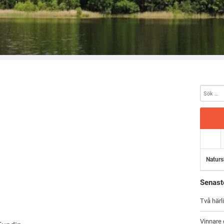
öreningen Vimmerby
Naturs
Senast
Två härl
Vinnare 