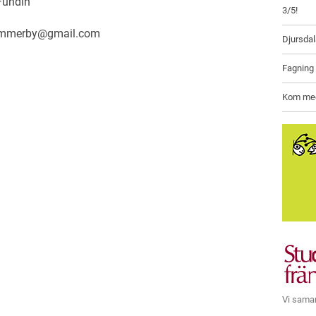
 Fundin
3/5!
vimmerby@gmail.com
Djursda
Fagning
Kom med 
Vi sama