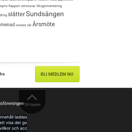
spris
Rapport
remissvar
Skogsinventering
Sundsängen
slåtter
dring
Årsmöte
romenad
vinnare
vår
dra
BLI MEDLEM NU
sföreningen
Till toppen
innehåll laddas från Facebook.
tt visa det godkänner du deras
illkor och accepterar de cookies