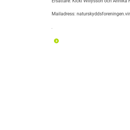
Ersättare: Kicki Willysson och Annika
Mailadress: naturskyddsforeningen.