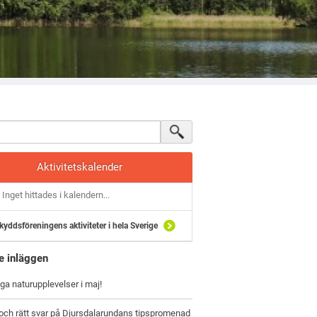
Aktivitetskalender
Inget hittades i kalendern...
kyddsföreningens aktiviteter i hela Sverige
e inläggen
iga naturupplevelser i maj!
och rätt svar på Djursdalarundans tipspromenad