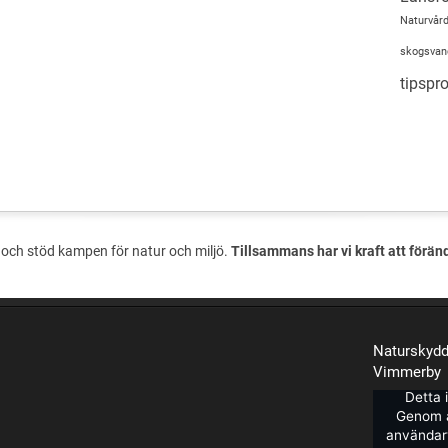
Naturvård
skogsvan
tipsp
och stöd kampen för natur och miljö.
Tillsammans har vi kraft att förän
Naturskydd
Vimmerby
Detta 
Genom a
användarv